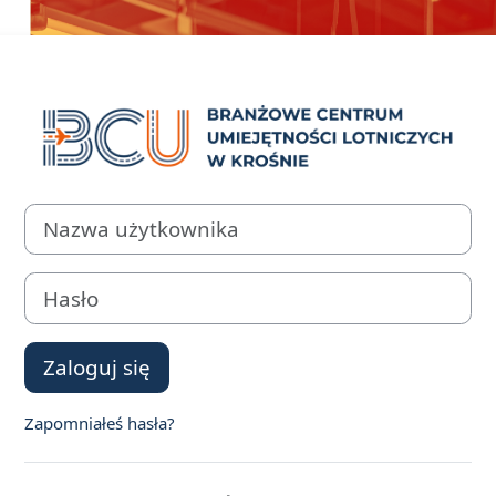
Zaloguj do LMS
Pomiń tworzenie nowego konta
Nazwa użytkownika
Hasło
Zaloguj się
Zapomniałeś hasła?