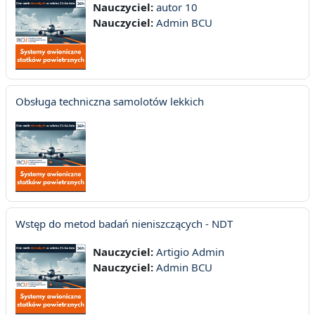
Nauczyciel:
autor 10
Nauczyciel:
Admin BCU
Obsługa techniczna samolotów lekkich
Wstęp do metod badań nieniszczących - NDT
Nauczyciel:
Artigio Admin
Nauczyciel:
Admin BCU